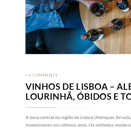
0
COMMENTS
VINHOS DE LISBOA – A
LOURINHÃ, ÓBIDOS E T
A zona central da região de Lisboa (Alenquer, Arrud
investimento nos últimos anos. Os vinhedos moderni