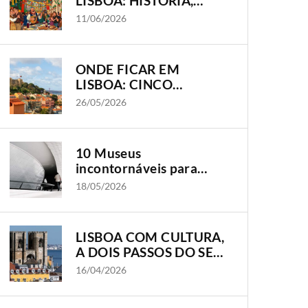
LISBOA: HISTÓRIA,
TRADIÇÃO E OS
11/06/2026
BAIRROS ONDE A
CIDADE GANHA VIDA
ONDE FICAR EM
LISBOA: CINCO
BAIRROS, CINCO
26/05/2026
FORMAS DE VIVER A
CIDADE
10 Museus
incontornáveis para
visitar em Lisboa
18/05/2026
LISBOA COM CULTURA,
A DOIS PASSOS DO SEU
HOTEL OLISSIPPO
16/04/2026