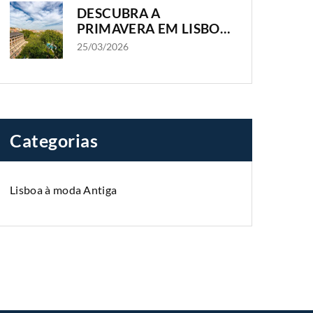
DESCUBRA A
PRIMAVERA EM LISBOA
COM OS HOTÉIS
25/03/2026
OLISSIPPO
Categorias
Lisboa à moda Antiga