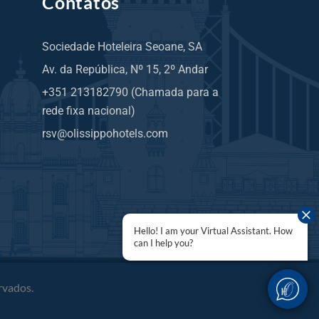
Contatos
Sociedade Hoteleira Seoane, SA
Av. da República, Nº 15, 2º Andar
+351 213182790 (Chamada para a
rede fixa nacional)
rsv@olissippohotels.com
Hello! I am your Virtual Assistant. How
can I help you?
rvados.