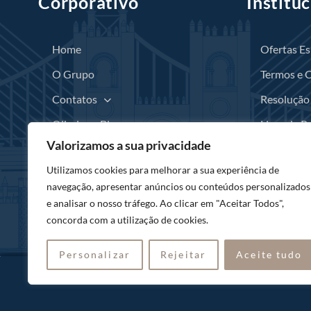
Corporativo
Instituc
Home
Ofertas Es
O Grupo
Termos e 
Contatos
Resolução 
Olissippo Blog
Livro de R
Valorizamos a sua privacidade
Recrutamento
Canal de 
Utilizamos cookies para melhorar a sua experiência de
Código de
navegação, apresentar anúncios ou conteúdos personalizados
e analisar o nosso tráfego. Ao clicar em "Aceitar Todos",
concorda com a utilização de cookies.
Personalizar
Rejeitar
Aceite tudo
© 2025