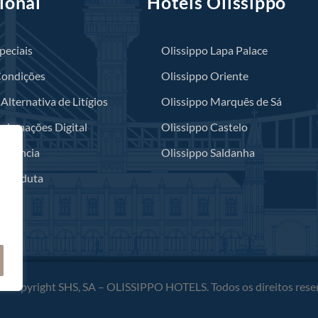
ional
Hotéis Olissippo
peciais
Olissippo Lapa Palace
Condições
Olissippo Oriente
Alternativa de Litígios
Olissippo Marquês de Sá
eclamações Digital
Olissippo Castelo
Denúncia
Olissippo Saldanha
 Conduta
 Copyright SHS, SA – OLISSIPPO HOTELS. Todos os direitos rese