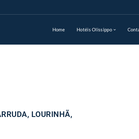
Home
Hotéis Olissippo
Cont
ARRUDA, LOURINHÃ,