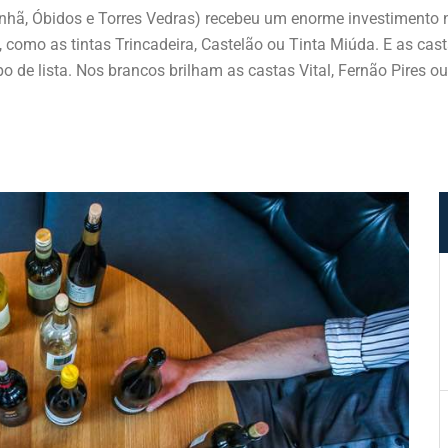
urinhã, Óbidos e Torres Vedras) recebeu um enorme investimento
como as tintas Trincadeira, Castelão ou Tinta Miúda. E as casta
o de lista. Nos brancos brilham as castas Vital, Fernão Pires o
como rota de passeio e inesquecíveis provas de vinho e petiscos.