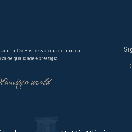
Si
 maneira. Do Business ao maior Luxo na
ca de qualidade e prestígio.
issippo world