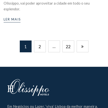
Olissippo, vai poder aproveitar a cidade em todo o seu
esplendor.
LER MAIS
…
1
2
22
Em Negócios ou Lazer, ‘viva’ Lisboa da melhor maneira.