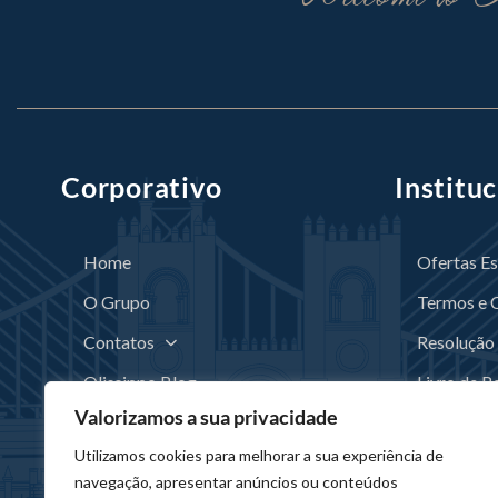
Corporativo
Instituc
Home
Ofertas Es
O Grupo
Termos e 
Contatos
Resolução 
Olissippo Blog
Livro de R
Valorizamos a sua privacidade
Recrutamento
Canal de 
Utilizamos cookies para melhorar a sua experiência de
Código de
navegação, apresentar anúncios ou conteúdos