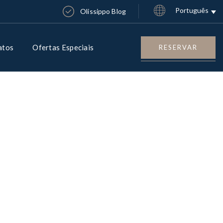
Português
Olissippo Blog
atos
Ofertas Especiais
RESERVAR