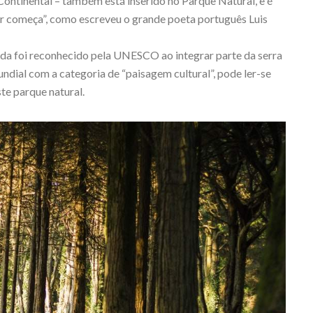
ontinental – também está inserido no Parque Natural, e é
ar começa”, como escreveu o grande poeta português Luis
gida foi reconhecido pela UNESCO ao integrar parte da serra
undial com a categoria de “paisagem cultural”, pode ler-se
te parque natural.