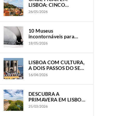
LISBOA: CINCO
BAIRROS, CINCO
26/05/2026
FORMAS DE VIVER A
CIDADE
10 Museus
incontornáveis para
visitar em Lisboa
18/05/2026
LISBOA COM CULTURA,
A DOIS PASSOS DO SEU
HOTEL OLISSIPPO
16/04/2026
DESCUBRA A
PRIMAVERA EM LISBOA
COM OS HOTÉIS
25/03/2026
OLISSIPPO