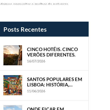
odemos aproveitar o melhor da natureza.
Posts Recentes
CINCO HOTÉIS. CINCO
VERÕES DIFERENTES.
16/07/2026
SANTOS POPULARES EM
LISBOA: HISTÓRIA,
TRADIÇÃO E OS
11/06/2026
BAIRROS ONDE A
CIDADE GANHA VIDA
ONDE FICAR EM