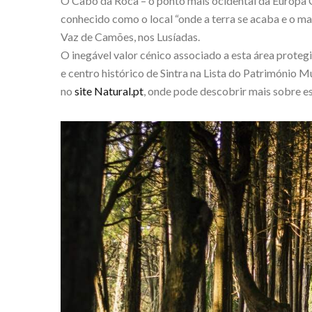
O Cabo da Roca – o ponto mais ocidental da Europa C
conhecido como o local “onde a terra se acaba e o m
Vaz de Camões, nos Lusíadas.
O inegável valor cénico associado a esta área prote
e centro histórico de Sintra na Lista do Património M
no
site
Natural.pt
, onde pode descobrir mais sobre es