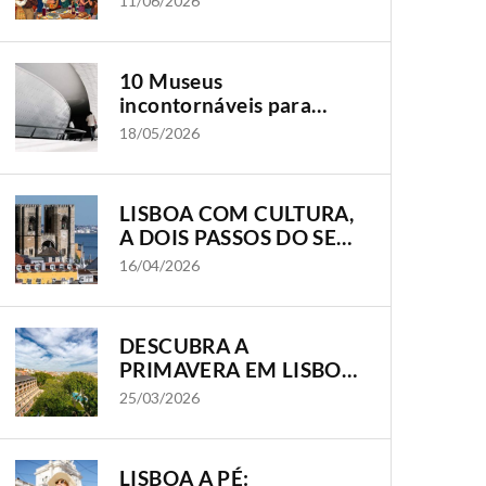
11/06/2026
BAIRROS ONDE A
CIDADE GANHA VIDA
10 Museus
incontornáveis para
visitar em Lisboa
18/05/2026
LISBOA COM CULTURA,
A DOIS PASSOS DO SEU
HOTEL OLISSIPPO
16/04/2026
DESCUBRA A
PRIMAVERA EM LISBOA
COM OS HOTÉIS
25/03/2026
OLISSIPPO
LISBOA A PÉ: