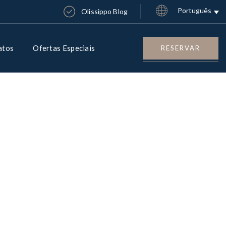
Português
Olissippo Blog
atos
Ofertas Especiais
RESERVAR