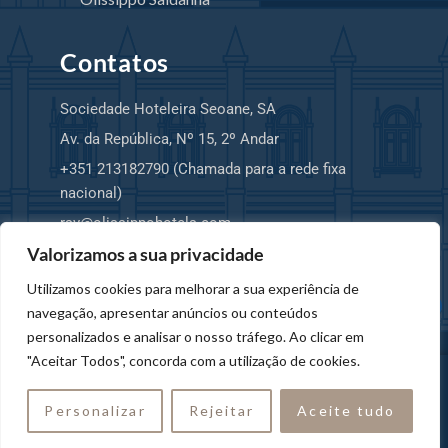
Contatos
Sociedade Hoteleira Seoane, SA
Av. da República, Nº 15, 2º Andar
+351 213182790 (Chamada para a rede fixa
nacional)
rsv@olissippohotels.com
Valorizamos a sua privacidade
Utilizamos cookies para melhorar a sua experiência de
navegação, apresentar anúncios ou conteúdos
Hello! I am your Virtual Assistant. How
personalizados e analisar o nosso tráfego. Ao clicar em
can I help you?
"Aceitar Todos", concorda com a utilização de cookies.
© 2025 Copyright SHS, SA – OLISSIPPO
HOTELS. Todos os direitos reservados.
Personalizar
Rejeitar
Aceite tudo