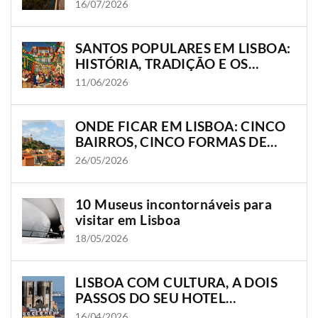
16/07/2026
SANTOS POPULARES EM LISBOA:
HISTÓRIA, TRADIÇÃO E OS
BAIRROS ONDE A CIDADE
11/06/2026
GANHA VIDA
ONDE FICAR EM LISBOA: CINCO
BAIRROS, CINCO FORMAS DE
VIVER A CIDADE
26/05/2026
10 Museus incontornáveis para
visitar em Lisboa
18/05/2026
LISBOA COM CULTURA, A DOIS
PASSOS DO SEU HOTEL
OLISSIPPO
16/04/2026