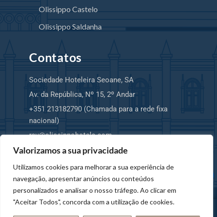
Olissippo Castelo
Olissippo Saldanha
Contatos
Sociedade Hoteleira Seoane, SA
Av. da República, Nº 15, 2º Andar
+351 213182790 (Chamada para a rede fixa
nacional)
rsv@olissippohotels.com
Valorizamos a sua privacidade
Utilizamos cookies para melhorar a sua experiência de
navegação, apresentar anúncios ou conteúdos
Hello! I am your Virtual Assistant. How
personalizados e analisar o nosso tráfego. Ao clicar em
can I help you?
"Aceitar Todos", concorda com a utilização de cookies.
© 2025 Copyright SHS, SA – OLISSIPPO