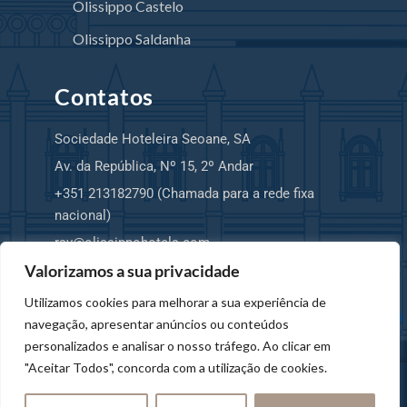
Olissippo Castelo
Olissippo Saldanha
Contatos
Sociedade Hoteleira Seoane, SA
Av. da República, Nº 15, 2º Andar
+351 213182790 (Chamada para a rede fixa
nacional)
rsv@olissippohotels.com
Valorizamos a sua privacidade
Utilizamos cookies para melhorar a sua experiência de
navegação, apresentar anúncios ou conteúdos
Hello! I am your Virtual Assistant. How
personalizados e analisar o nosso tráfego. Ao clicar em
can I help you?
"Aceitar Todos", concorda com a utilização de cookies.
© 2025 Copyright SHS, SA – OLISSIPPO