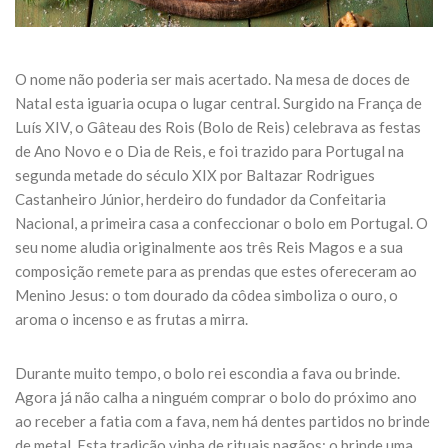
O nome não poderia ser mais acertado. Na mesa de doces de
Natal esta iguaria ocupa o lugar central. Surgido na França de
Luís XIV, o Gâteau des Rois (Bolo de Reis) celebrava as festas
de Ano Novo e o Dia de Reis, e foi trazido para Portugal na
segunda metade do século XIX por Baltazar Rodrigues
Castanheiro Júnior, herdeiro do fundador da Confeitaria
Nacional, a primeira casa a confeccionar o bolo em Portugal. O
seu nome aludia originalmente aos três Reis Magos e a sua
composição remete para as prendas que estes ofereceram ao
Menino Jesus: o tom dourado da côdea simboliza o ouro, o
aroma o incenso e as frutas a mirra.
Durante muito tempo, o bolo rei escondia a fava ou brinde.
Agora já não calha a ninguém comprar o bolo do próximo ano
ao receber a fatia com a fava, nem há dentes partidos no brinde
de metal. Esta tradição vinha de rituais pagãos: o brinde uma