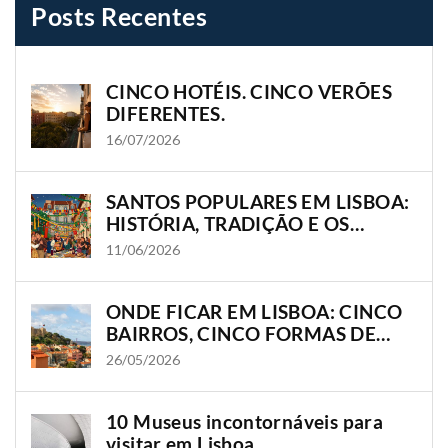
Posts Recentes
CINCO HOTÉIS. CINCO VERÕES
DIFERENTES.
16/07/2026
SANTOS POPULARES EM LISBOA:
HISTÓRIA, TRADIÇÃO E OS
BAIRROS ONDE A CIDADE
11/06/2026
GANHA VIDA
ONDE FICAR EM LISBOA: CINCO
BAIRROS, CINCO FORMAS DE
VIVER A CIDADE
26/05/2026
10 Museus incontornáveis para
visitar em Lisboa