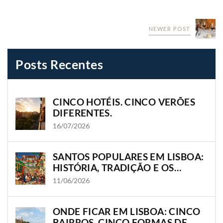
NEWER POST
Posts Recentes
CINCO HOTÉIS. CINCO VERÕES
DIFERENTES.
16/07/2026
SANTOS POPULARES EM LISBOA:
HISTÓRIA, TRADIÇÃO E OS
BAIRROS ONDE A CIDADE
11/06/2026
GANHA VIDA
ONDE FICAR EM LISBOA: CINCO
BAIRROS, CINCO FORMAS DE