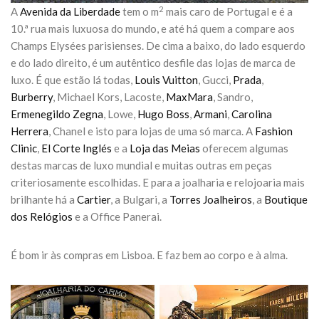
2
A
Avenida da Liberdade
tem o m
mais caro de Portugal e é a
10.ª rua mais luxuosa do mundo, e até há quem a compare aos
Champs Elysées parisienses. De cima a baixo, do lado esquerdo
e do lado direito, é um autêntico desfile das lojas de marca de
luxo. É que estão lá todas,
Louis Vuitton
, Gucci,
Prada
,
Burberry
, Michael Kors, Lacoste,
MaxMara
, Sandro,
Ermenegildo Zegna
, Lowe,
Hugo Boss
,
Armani
,
Carolina
Herrera
, Chanel e isto para lojas de uma só marca. A
Fashion
Clinic
,
El Corte Inglés
e a
Loja das Meias
oferecem algumas
destas marcas de luxo mundial e muitas outras em peças
criteriosamente escolhidas. E para a joalharia e relojoaria mais
brilhante há a
Cartier
, a Bulgari, a
Torres Joalheiros
, a
Boutique
dos Relógios
e a Office Panerai.
É bom ir às compras em Lisboa. E faz bem ao corpo e à alma.